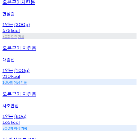
오븐구이치킨봉
한살림
인분
1
(300g)
675
kcal
회
미만
기록
50
오븐구이 치킨봉
대림선
인분
1
(100g)
210
kcal
회
이상
기록
100
오븐구이 치킨봉
사조안심
인분
1
(80g)
165
kcal
회
이상
기록
500