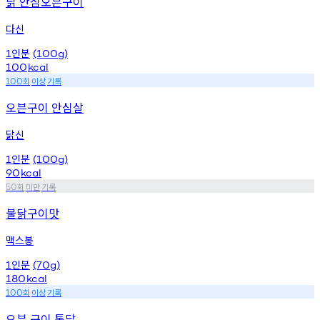
닭 안심오븐구이
다신
인분
1
(100g)
100
kcal
회
이상
기록
100
오븐구이 안심살
닭신
인분
1
(100g)
90
kcal
회
미만
기록
50
불닭구이맛
맥스봉
인분
1
(70g)
180
kcal
회
이상
기록
100
오븐 구이 통닭