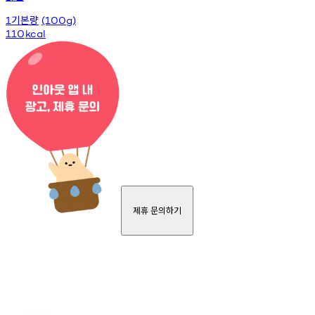
기본량
1
(100g)
110
kcal
제휴 문의하기