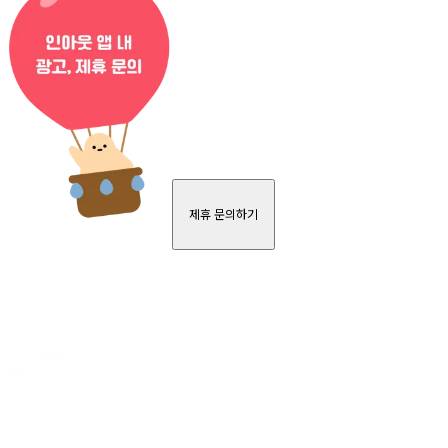
제휴 문의하기