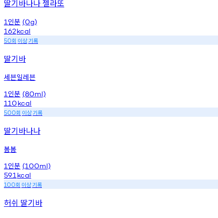
딸기바나나 젤라또
인분
1
(0g)
162
kcal
회
이상
기록
50
딸기바
세븐일레븐
인분
1
(80ml)
110
kcal
회
이상
기록
500
딸기바나나
봄봄
인분
1
(100ml)
59.1
kcal
회
이상
기록
100
허쉬 딸기바