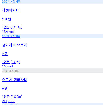
회
이상
기록
100
참생와사비
녹미원
인분
1
(100g)
134
kcal
회
이상
기록
100
생와사비 오로시
삼광
인분
1
(10g)
14
kcal
회
미만
기록
50
오로시 생와사비
삼광
인분
1
(100g)
211
kcal