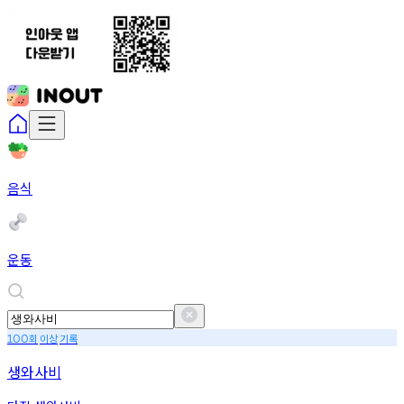
음식
운동
회
이상
기록
100
생와사비