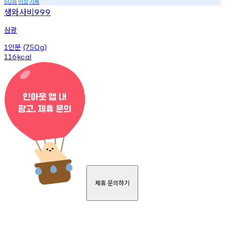
회
이상
기록
50
생와사비
999
삼광
인분
1
(750g)
116
kcal
제휴 문의하기