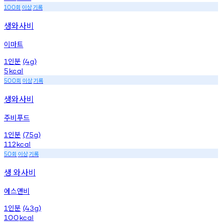
회
이상
기록
100
생와사비
이마트
인분
1
(4g)
5
kcal
회
이상
기록
500
생와사비
주비푸드
인분
1
(75g)
112
kcal
회
이상
기록
50
생 와사비
에스앤비
인분
1
(43g)
100
kcal