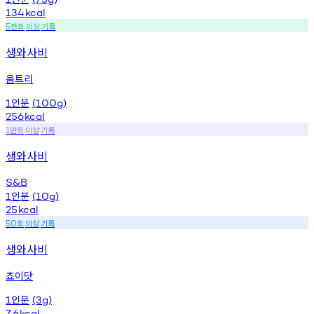
134
kcal
천회
이상
기록
5
생와사비
움트리
인분
1
(100g)
256
kcal
만회
이상
기록
1
생와사비
S&B
인분
1
(10g)
25
kcal
회
이상
기록
50
생와사비
쵸이닷
인분
1
(3g)
7.6
kcal