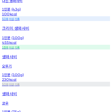
다진 생와사비
인분
1
(43g)
100
kcal
회
이상
기록
50
크리미 생와사비
인분
1
(100g)
455
kcal
천회
이상
기록
1
생와사비
오뚜기
인분
1
(100g)
230
kcal
회
미만
기록
50
생와사비
코우
인분
1
(75g)