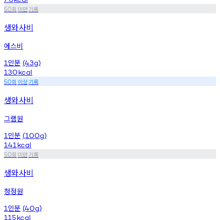
회
미만
기록
50
생와사비
에스비
인분
1
(43g)
130
kcal
회
이상
기록
50
생와사비
그램원
인분
1
(100g)
141
kcal
회
미만
기록
50
생와사비
청정원
인분
1
(40g)
115
kcal