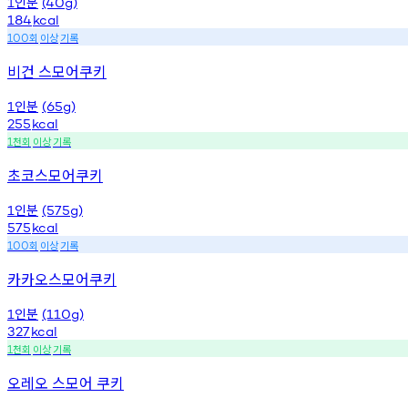
인분
1
(40g)
184
kcal
회
이상
기록
100
비건 스모어쿠키
인분
1
(65g)
255
kcal
천회
이상
기록
1
초코스모어쿠키
인분
1
(575g)
575
kcal
회
이상
기록
100
카카오스모어쿠키
인분
1
(110g)
327
kcal
천회
이상
기록
1
오레오 스모어 쿠키