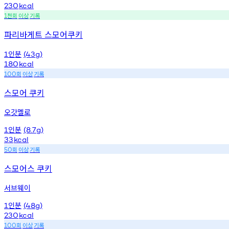
230
kcal
천회
이상
기록
1
파리바게트 스모어쿠키
인분
1
(43g)
180
kcal
회
이상
기록
100
스모어 쿠키
오갓멜로
인분
1
(8.7g)
33
kcal
회
이상
기록
50
스모어스 쿠키
서브웨이
인분
1
(48g)
230
kcal
회
이상
기록
100