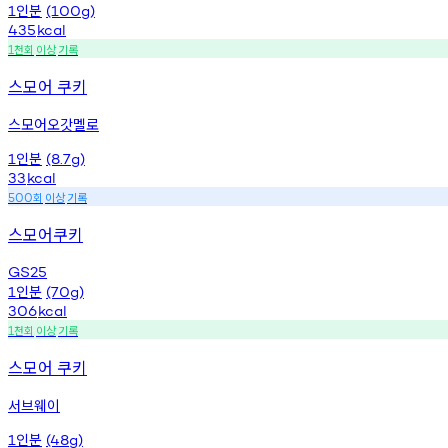
인분
1
(100g)
435
kcal
천회
이상
기록
1
스모어 쿠키
스모어오갓멜로
인분
1
(8.7g)
33
kcal
회
이상
기록
500
스모어쿠키
GS25
인분
1
(70g)
306
kcal
천회
이상
기록
1
스모어 쿠키
서브웨이
인분
1
(48g)