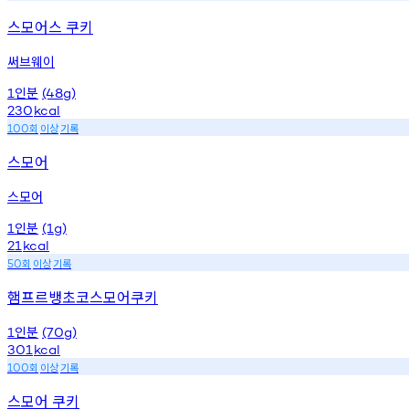
스모어스 쿠키
써브웨이
인분
1
(48g)
230
kcal
회
이상
기록
100
스모어
스모어
인분
1
(1g)
21
kcal
회
이상
기록
50
햄프르뱅초코스모어쿠키
인분
1
(70g)
301
kcal
회
이상
기록
100
스모어 쿠키