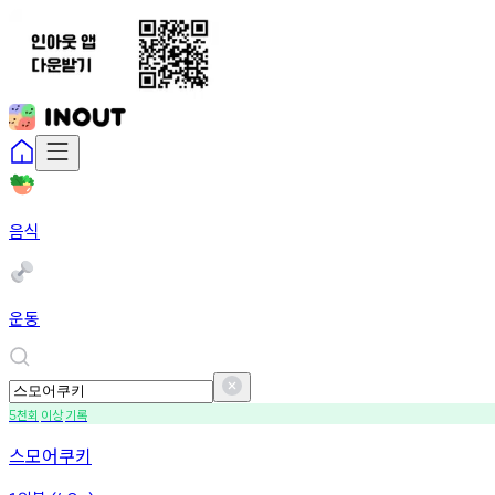
음식
운동
천회
이상
기록
5
스모어쿠키