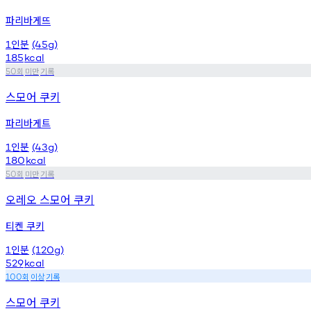
파리바게뜨
인분
1
(45g)
185
kcal
회
미만
기록
50
스모어 쿠키
파리바게트
인분
1
(43g)
180
kcal
회
미만
기록
50
오레오 스모어 쿠키
티켄 쿠키
인분
1
(120g)
529
kcal
회
이상
기록
100
스모어 쿠키