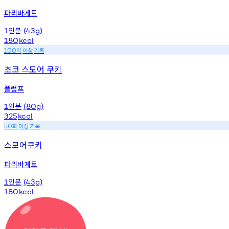
파리바게트
인분
1
(43g)
180
kcal
회
이상
기록
100
초코 스모어 쿠키
플럼프
인분
1
(80g)
325
kcal
회
이상
기록
50
스모어쿠키
파리바게트
인분
1
(43g)
180
kcal