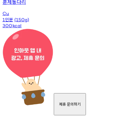
훈제통다리
Cu
인분
1
(150g)
300
kcal
제휴 문의하기