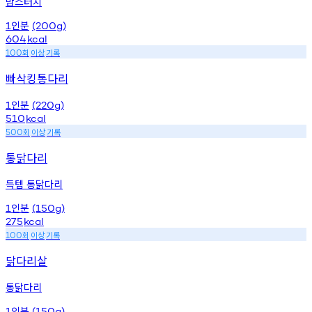
맘스터치
인분
1
(200g)
604
kcal
회
이상
기록
100
빠삭킹통다리
인분
1
(220g)
510
kcal
회
이상
기록
500
통닭다리
득템 통닭다리
인분
1
(150g)
275
kcal
회
이상
기록
100
닭다리살
통닭다리
인분
1
(150g)