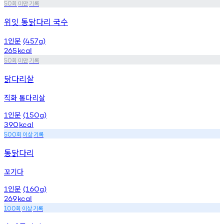
회
미만
기록
50
위잇 통닭다리 국수
인분
1
(457g)
265
kcal
회
미만
기록
50
닭다리살
직화 통다리살
인분
1
(150g)
390
kcal
회
이상
기록
500
통닭다리
꼬기다
인분
1
(160g)
269
kcal
회
이상
기록
100