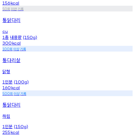
156
kcal
회
미만
기록
50
통닭다리
cu
총
내용량
1
(150g)
300
kcal
회
이상
기록
100
통다리살
닭형
인분
1
(100g)
160
kcal
회
이상
기록
500
통닭다리
하림
인분
1
(150g)
255
kcal