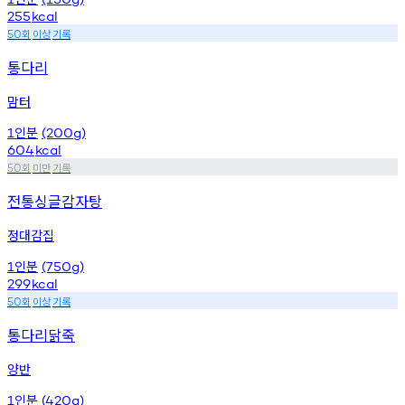
255
kcal
회
이상
기록
50
통다리
맘터
인분
1
(200g)
604
kcal
회
미만
기록
50
전통싱글감자탕
정대감집
인분
1
(750g)
299
kcal
회
이상
기록
50
통다리닭죽
양반
인분
1
(420g)