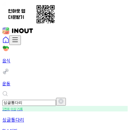
음식
운동
천회
이상
기록
1
싱글통다리