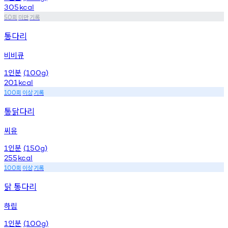
305
kcal
회
미만
기록
50
통다리
비비큐
인분
1
(100g)
201
kcal
회
이상
기록
100
통닭다리
씨유
인분
1
(150g)
255
kcal
회
이상
기록
100
닭 통다리
하림
인분
1
(100g)