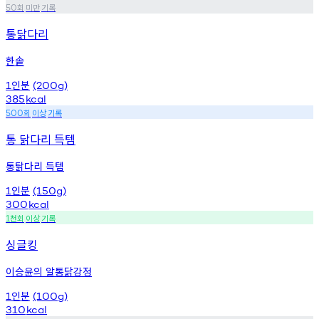
회
미만
기록
50
통닭다리
한솥
인분
1
(200g)
385
kcal
회
이상
기록
500
통 닭다리 득템
통탉다리 득템
인분
1
(150g)
300
kcal
천회
이상
기록
1
싱글킹
이승윤의 알통닭강정
인분
1
(100g)
310
kcal