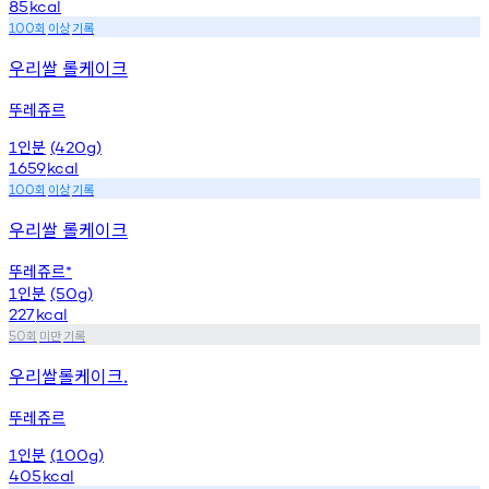
85
kcal
회
이상
기록
100
우리쌀 롤케이크
뚜레쥬르
인분
1
(420g)
1659
kcal
회
이상
기록
100
우리쌀 롤케이크
뚜레쥬르
*
인분
1
(50g)
227
kcal
회
미만
기록
50
우리쌀롤케이크.
뚜레쥬르
인분
1
(100g)
405
kcal