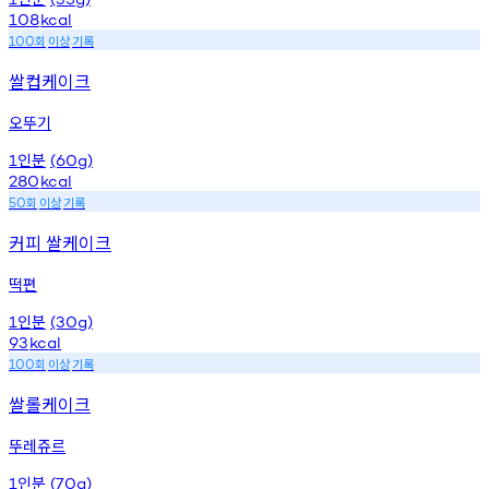
108
kcal
회
이상
기록
100
쌀컵케이크
오뚜기
인분
1
(60g)
280
kcal
회
이상
기록
50
커피 쌀케이크
떡편
인분
1
(30g)
93
kcal
회
이상
기록
100
쌀롤케이크
뚜레쥬르
인분
1
(70g)