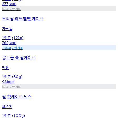
277
kcal
회
미만
기록
50
우리쌀 레드벨벳 케이크
가루쌀
인분
1
(192g)
762
kcal
회
이상
기록
100
콩고물 쑥 쌀케이크
떡편
인분
1
(30g)
93
kcal
회
미만
기록
50
쌀 핫케이크 믹스
오뚜기
인분
1
(100g)