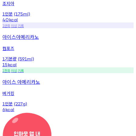
조지아
인분
1
(175ml)
40
kcal
만회
이상
기록
1
아이스아메리카노
컴포즈
기본량
1
(591ml)
15
kcal
천회
이상
기록
1
아이스 아메리카노
버거킹
인분
1
(227g)
6
kcal