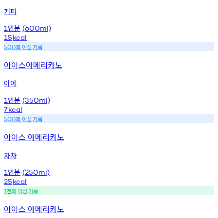
커피
인분
1
(600ml)
15
kcal
회
이상
기록
500
아이스아메리카노
아아
인분
1
(350ml)
7
kcal
회
이상
기록
500
아이스 아메리카노
차차
인분
1
(250ml)
25
kcal
천회
이상
기록
1
아이스 아메리카노