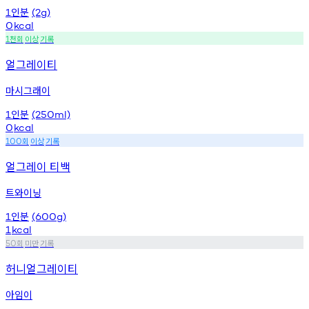
인분
1
(2g)
0
kcal
천회
이상
기록
1
얼그레이티
마시그래이
인분
1
(250ml)
0
kcal
회
이상
기록
100
얼그레이 티백
트와이닝
인분
1
(600g)
1
kcal
회
미만
기록
50
허니얼그레이티
아임이