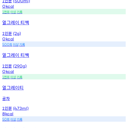
인분
1
(500ml)
0
kcal
천회
이상
기록
1
얼그레이 티백
인분
1
(2g)
0
kcal
회
이상
기록
500
얼그레이 티백
인분
1
(290g)
0
kcal
천회
이상
기록
1
얼그레이티
공차
인분
1
(473ml)
8
kcal
회
이상
기록
50