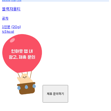
블랙자몽티
공차
인분
1
(20g)
45
kcal
제휴 문의하기