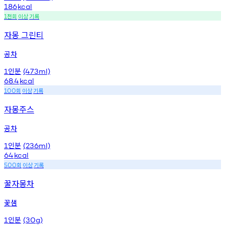
186
kcal
천회
이상
기록
1
자몽 그린티
공차
인분
1
(473ml)
68.4
kcal
회
이상
기록
100
자몽주스
공차
인분
1
(236ml)
64
kcal
회
이상
기록
500
꿀자몽차
꽃샘
인분
1
(30g)