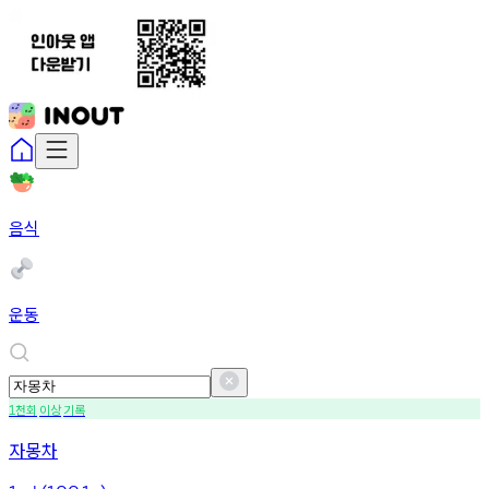
음식
운동
천회
이상
기록
1
자몽차