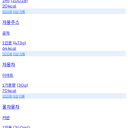
1ml
(100.1g)
20
kcal
회
이상
기록
500
자몽주스
공차
인분
1
(473g)
64
kcal
회
이상
기록
500
자몽차
이마트
기본량
1
(30g)
70
kcal
회
이상
기록
100
꿀자몽차
커반
인분
1
(340ml)