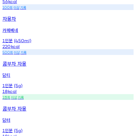
56
kcal
회
이상
기록
100
자몽차
카페베네
인분
1
(450ml)
220
kcal
회
이상
기록
500
콤부차 자몽
담티
인분
1
(5g)
18
kcal
천회
이상
기록
1
콤부차 자몽
담터
인분
1
(5g)