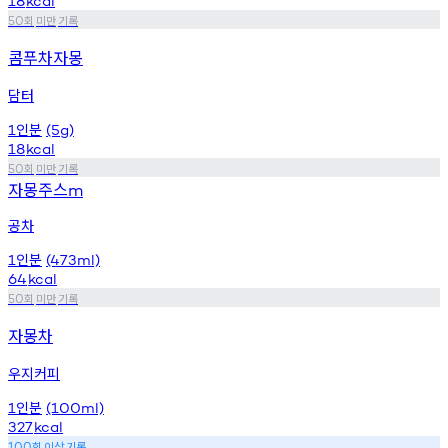
18
kcal
회
미만
기록
50
콤푸차자몽
담터
인분
1
(5g)
18
kcal
회
미만
기록
50
자몽주스
m
공차
인분
1
(473ml)
64
kcal
회
미만
기록
50
자몽차
우지커피
인분
1
(100ml)
327
kcal
회
이상
기록
100