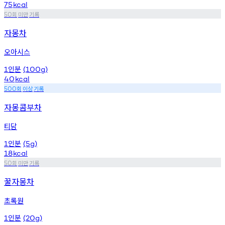
75
kcal
회
미만
기록
50
자몽차
오아시스
인분
1
(100g)
40
kcal
회
이상
기록
500
자몽콤부차
티담
인분
1
(5g)
18
kcal
회
미만
기록
50
꿀자몽차
초록원
인분
1
(20g)