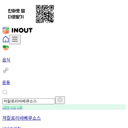
음식
운동
천회
이상
기록
1
저칼로리바베큐소스