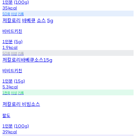
인분
1
(100g)
35
kcal
회
이상
기록
50
저칼로리
바베큐
소스
5g
비비드키친
인분
1
(5g)
1.9
kcal
회
미만
기록
50
저칼로리바베큐소스
15g
비비드키친
인분
1
(15g)
5.3
kcal
천회
이상
기록
1
저칼로리 비빔소스
팔도
인분
1
(100g)
39
kcal