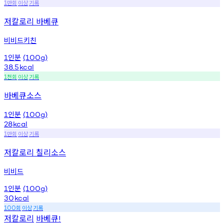
만회
이상
기록
1
저칼로리 바베큐
비비드키친
인분
1
(100g)
38.5
kcal
천회
이상
기록
1
바베큐소스
인분
1
(100g)
28
kcal
만회
이상
기록
1
저칼로리 칠리소스
비비드
인분
1
(100g)
30
kcal
회
이상
기록
100
저칼로리
바베큐
!