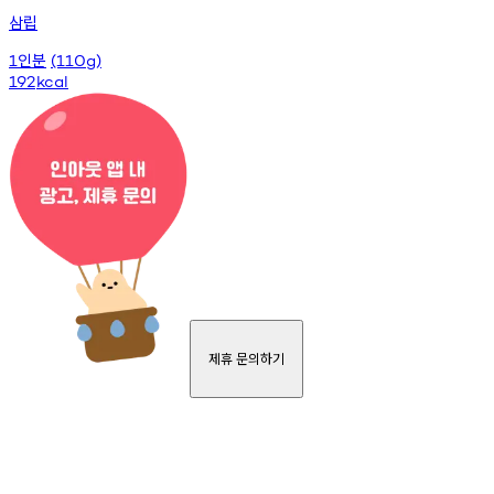
삼립
인분
1
(110g)
192
kcal
제휴 문의하기