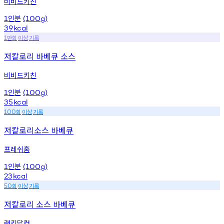
비비드키친
인분
1
(100g)
39
kcal
만회
이상
기록
1
저칼로리 바베큐 소스
비비드키친
인분
1
(100g)
35
kcal
회
이상
기록
100
저칼로리소스 바베큐
프레쉬홈
인분
1
(100g)
23
kcal
회
이상
기록
50
저칼로리 소스 바베큐
랭킹닭컴