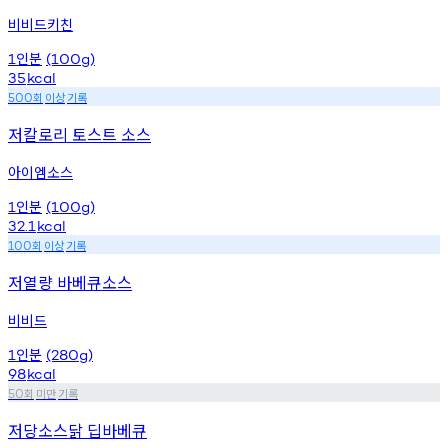
비비드키친
인분
1
(100g)
35
kcal
회
이상
기록
500
저칼로리 토스트 소스
아이엠소스
인분
1
(100g)
32.1
kcal
회
이상
기록
100
저열량 바베큐소스
비비드
인분
1
(280g)
98
kcal
회
미만
기록
50
저당소스닭 딥바베큐