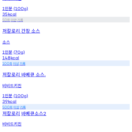
인분
1
(100g)
35
kcal
회
미만
기록
50
저칼로리 간장 소스
소스
인분
1
(70g)
148
kcal
회
이상
기록
100
저칼로리 바베큐 소스.
비비드키친
인분
1
(100g)
39
kcal
회
이상
기록
500
저칼로리
바베큐소스
2
비비드키친