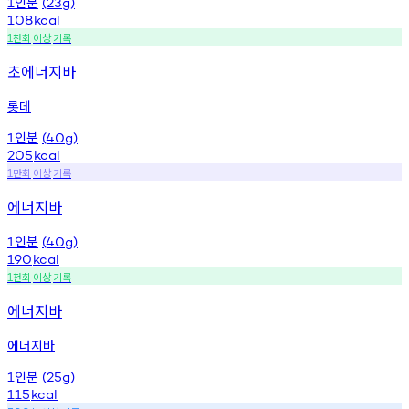
인분
1
(23g)
108
kcal
천회
이상
기록
1
초에너지바
롯데
인분
1
(40g)
205
kcal
만회
이상
기록
1
에너지바
인분
1
(40g)
190
kcal
천회
이상
기록
1
에너지바
에너지바
인분
1
(25g)
115
kcal