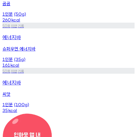
곰곰
인분
1
(50g)
260
kcal
회
미만
기록
50
에너지바
슈퍼우먼 에너지바
인분
1
(35g)
161
kcal
회
미만
기록
50
에너지바
씨앗
인분
1
(100g)
35
kcal