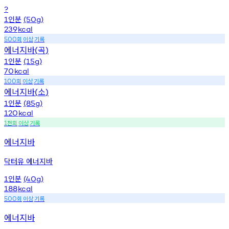
?
인분
1
(50g)
239
kcal
회
이상
기록
500
에너지바
곡
(
)
인분
1
(15g)
70
kcal
회
이상
기록
100
에너지바
소
(
)
인분
1
(85g)
120
kcal
천회
이상
기록
1
에너지바
닥터유 에너지바
인분
1
(40g)
188
kcal
회
이상
기록
500
에너지바