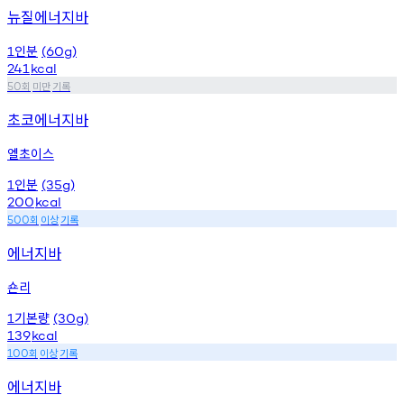
뉴질에너지바
인분
1
(60g)
241
kcal
회
미만
기록
50
초코에너지바
엘초이스
인분
1
(35g)
200
kcal
회
이상
기록
500
에너지바
숀리
기본량
1
(30g)
139
kcal
회
이상
기록
100
에너지바