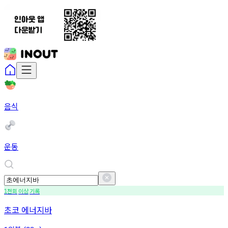
음식
운동
천회
이상
기록
1
초코 에너지바