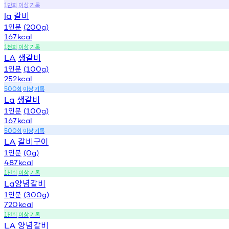
만회
이상
기록
1
갈비
la
인분
1
(200g)
167
kcal
천회
이상
기록
1
생갈비
LA
인분
1
(100g)
252
kcal
회
이상
기록
500
생갈비
La
인분
1
(100g)
167
kcal
회
이상
기록
500
갈비구이
LA
인분
1
(0g)
487
kcal
천회
이상
기록
1
양념갈비
La
인분
1
(300g)
720
kcal
천회
이상
기록
1
양념갈비
LA