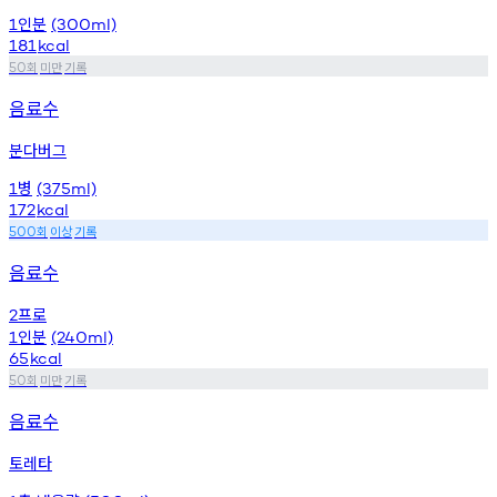
인분
1
(300ml)
181
kcal
회
미만
기록
50
음료수
분다버그
병
1
(375ml)
172
kcal
회
이상
기록
500
음료수
프로
2
인분
1
(240ml)
65
kcal
회
미만
기록
50
음료수
토레타