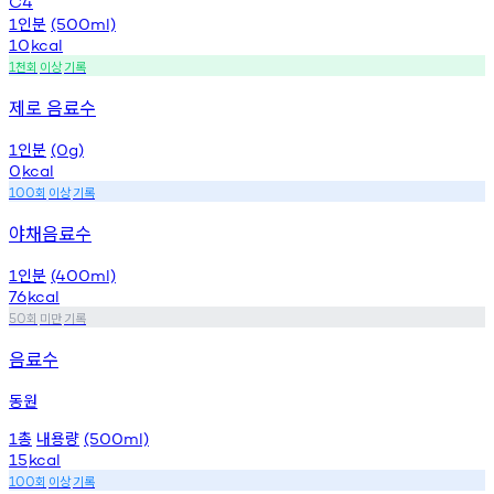
C4
인분
1
(500ml)
10
kcal
천회
이상
기록
1
제로 음료수
인분
1
(0g)
0
kcal
회
이상
기록
100
야채음료수
인분
1
(400ml)
76
kcal
회
미만
기록
50
음료수
동원
총
내용량
1
(500ml)
15
kcal
회
이상
기록
100