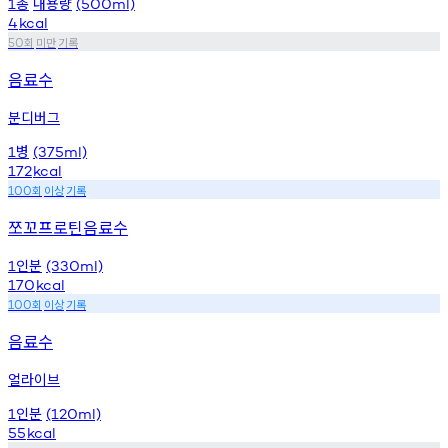
총
내용량
1
(500ml)
4
kcal
회
미만
기록
50
음료수
분디버그
병
1
(375ml)
172
kcal
회
이상
기록
100
쪼꼬프로틴음료수
인분
1
(330ml)
170
kcal
회
이상
기록
100
음료수
얼라이브
인분
1
(120ml)
55
kcal