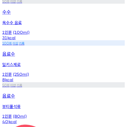
회
미만
기록
50
수수
옥수수 음료
인분
1
(100ml)
31
kcal
회
이상
기록
100
음료수
밀키스제로
인분
1
(250ml)
8
kcal
회
미만
기록
50
음료수
뷰티풀석류
인분
1
(80ml)
40
kcal