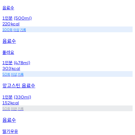
음료수
인분
1
(500ml)
220
kcal
회
이상
기록
100
음료수
몰라요
인분
1
(478ml)
303
kcal
회
이상
기록
50
망고스틴 음료수
인분
1
(330ml)
152
kcal
회
미만
기록
50
음료수
딸기우유