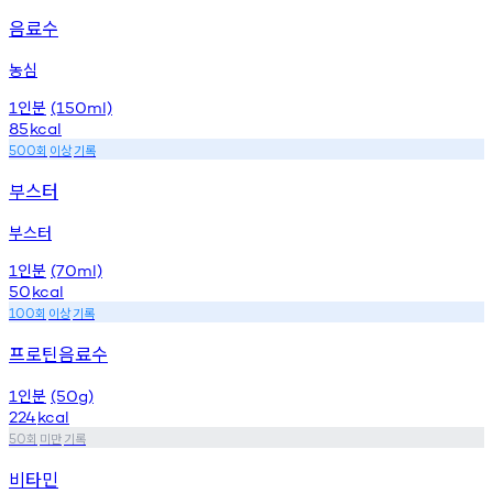
음료수
농심
인분
1
(150ml)
85
kcal
회
이상
기록
500
부스터
부스터
인분
1
(70ml)
50
kcal
회
이상
기록
100
프로틴음료수
인분
1
(50g)
224
kcal
회
미만
기록
50
비타민