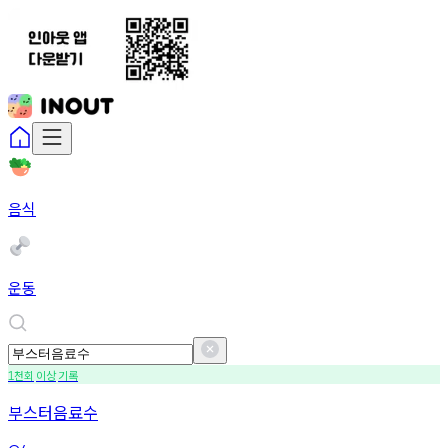
음식
운동
천회
이상
기록
1
부스터음료수