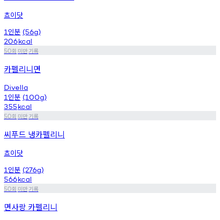
쵸이닷
인분
1
(56g)
206
kcal
회
미만
기록
50
카펠리니면
Divella
인분
1
(100g)
355
kcal
회
미만
기록
50
씨푸드 냉카펠리니
쵸이닷
인분
1
(276g)
566
kcal
회
미만
기록
50
면사랑 카펠리니