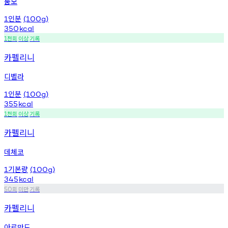
룸모
인분
1
(100g)
350
kcal
천회
이상
기록
1
카펠리니
디벨라
인분
1
(100g)
355
kcal
천회
이상
기록
1
카펠리니
데체코
기본량
1
(100g)
345
kcal
회
미만
기록
50
카펠리니
아르만도