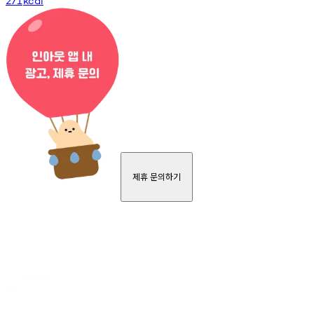
271
kcal
제휴 문의하기