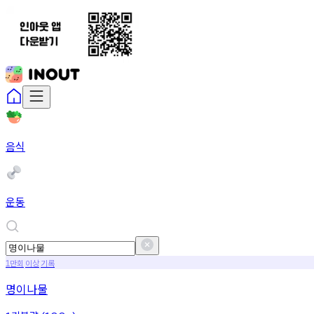
음식
운동
만회
이상
기록
1
명이나물