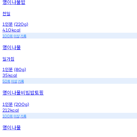
명이나물밥
천일
인분
1
(220g)
410
kcal
회
이상
기록
100
명이나물
일가집
인분
1
(80g)
35
kcal
회
이상
기록
50
명이나물비빔밥토핑
인분
1
(200g)
212
kcal
회
이상
기록
100
명이나물