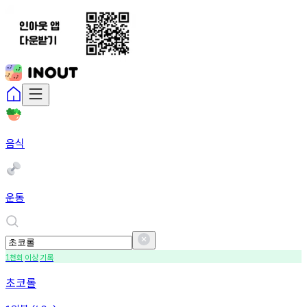
음식
운동
천회
이상
기록
1
초코롤