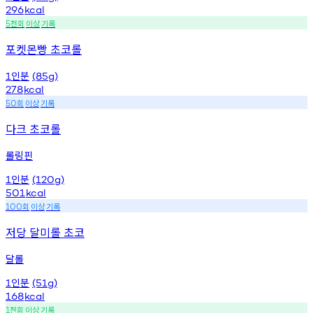
296
kcal
천회
이상
기록
5
포켓몬빵 초코롤
인분
1
(85g)
278
kcal
회
이상
기록
50
다크 초코롤
롤링핀
인분
1
(120g)
501
kcal
회
이상
기록
100
저당 달미롤 초코
달롤
인분
1
(51g)
168
kcal
천회
이상
기록
1