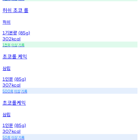
허쉬 초코 롤
허쉬
기본량
1
(85g)
302
kcal
천회
이상
기록
1
초코롤 케익
삼립
인분
1
(85g)
307
kcal
회
이상
기록
500
초코롤케익
삼립
인분
1
(85g)
307
kcal
회
이상
기록
50