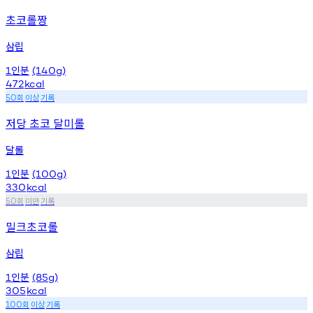
초코롤짱
삼립
인분
1
(140g)
472
kcal
회
이상
기록
50
저당 초코 달미롤
달롤
인분
1
(100g)
330
kcal
회
미만
기록
50
밀크초코롤
삼립
인분
1
(85g)
305
kcal
회
이상
기록
100