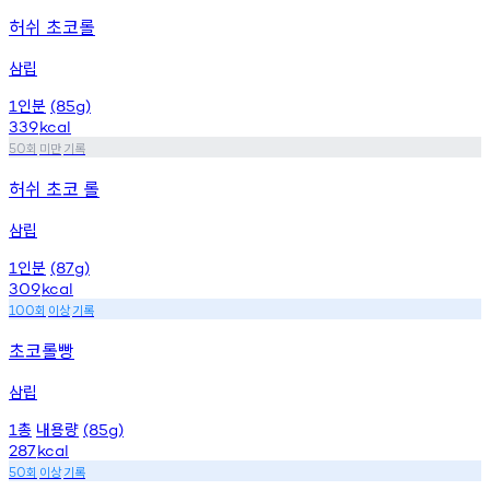
허쉬 초코롤
삼립
인분
1
(85g)
339
kcal
회
미만
기록
50
허쉬 초코 롤
삼립
인분
1
(87g)
309
kcal
회
이상
기록
100
초코롤빵
삼립
총
내용량
1
(85g)
287
kcal
회
이상
기록
50