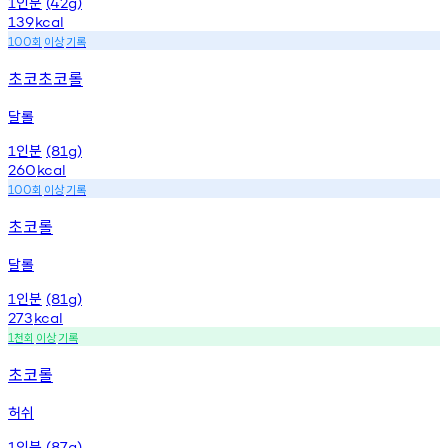
인분
1
(42g)
139
kcal
회
이상
기록
100
초코초코롤
달롤
인분
1
(81g)
260
kcal
회
이상
기록
100
초코롤
달롤
인분
1
(81g)
273
kcal
천회
이상
기록
1
초코롤
허쉬
인분
1
(87g)