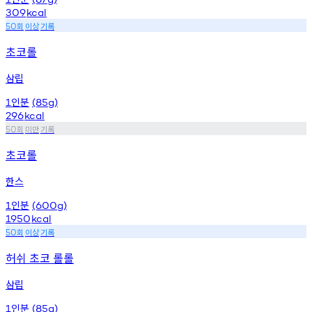
309
kcal
회
이상
기록
50
초코롤
삼립
인분
1
(85g)
296
kcal
회
미만
기록
50
초코롤
한스
인분
1
(600g)
1950
kcal
회
이상
기록
50
허쉬 초코 롤롤
삼립
인분
1
(85g)